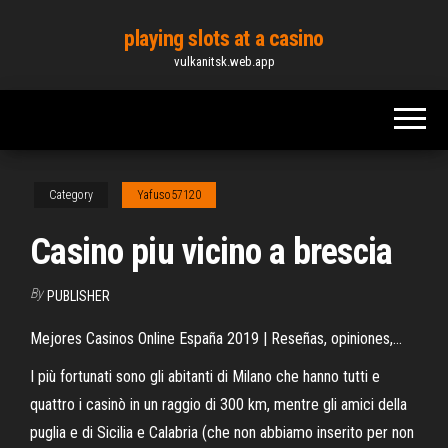
Skip
playing slots at a casino
to
vulkanitsk.web.app
the
content
Category
Yafuso57120
Casino piu vicino a brescia
By
PUBLISHER
Mejores Casinos Online España 2019 | Reseñas, opiniones,…
I più fortunati sono gli abitanti di Milano che hanno tutti e
quattro i casinò in un raggio di 300 km, mentre gli amici della
puglia e di Sicilia e Calabria (che non abbiamo inserito per non